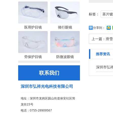
标签：
茶片镀
医用护目镜
骑行眼镜
分享到：
上一篇：
滑雪
推荐资讯
劳保护目镜
防微波眼镜
深圳市弘
联系我们
深圳市弘祥光电科技有限公司
地址：深圳市龙岗区园山街道保安社区简
龙街15号
电话：0755-28909567