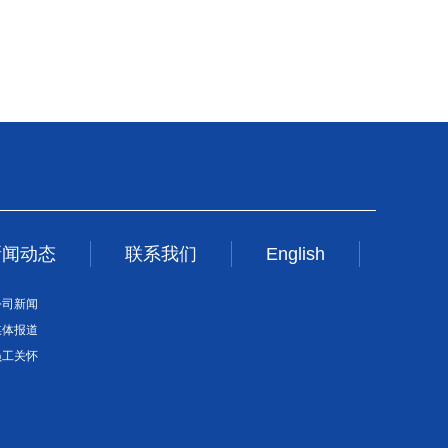
新闻动态
联系我们
English
公司新闻
媒体报道
员工关怀