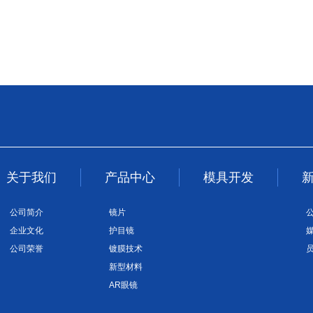
关于我们
产品中心
模具开发
公司简介
镜片
企业文化
护目镜
公司荣誉
镀膜技术
新型材料
AR眼镜